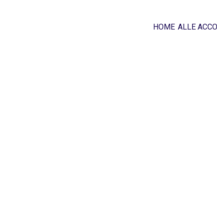
HOME
ALLE ACC
Zoeken
Vertrek
Personen
Sorteer op Prijs (min-max